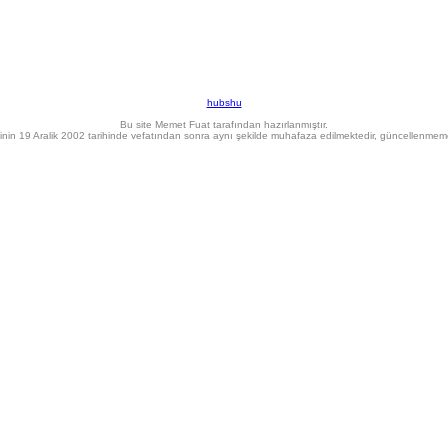
hubshu
Bu site Memet Fuat tarafından hazırlanmıştır.
inin 19 Aralik 2002 tarihinde vefatından sonra aynı şekilde muhafaza edilmektedir, güncellenmeme